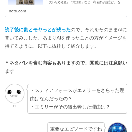
『大いなる遺産』『荒涼館』など、有名作が山ほど。 なぜ
『デイヴィッド・コバフィールド』か。 お察しかもしれま
せんが、モーム『世界の十大小…
note.com
読了後に割とモヤっとが残った
ので、それをそのままAIに
聞いてみました。あまりAIを使ったことの方がイメージを
持てるように、以下に抜粋して紹介します。
＊ネタバレを含む内容もありますので、閲覧には注意願い
ます
・スティアフォースがエミリーをさらった理
由はなんだったの？
Y.I
・エミリーがその後出奔した理由は？
重要なエピソードですね