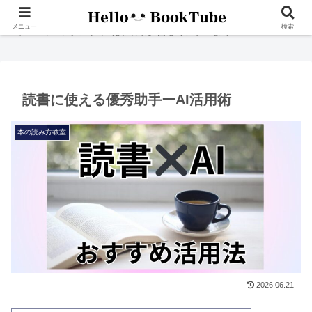
メニュー
検索
＊当ページのリンクには広告が含まれています
読書に使える優秀助手ーAI活用術
本の読み方教室
2026.06.21