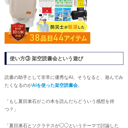
使い方③ 架空読書会という遊び
読書の助手として非常に優秀なAI。そうなると、遊んでみ
たくなるのが
AIを使った架空読書会
。
「もし夏目漱石がこの本を読んだらどういう感想を持
つ？」
「夏目漱石とソクラテスが◯◯というテーマで討論した