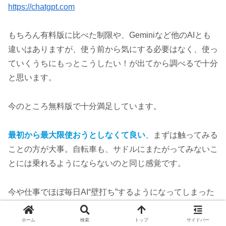
https://chatgpt.com
もちろん有料版に比べた制限や、Geminiなど他のAIとも
違いはありますが、使う前から気にする必要はなく、使っ
ていくうちにもっとこうしたい！が出てから調べるで十分
と思います。
今のところ無料版で十分満足しています。
最初から最大限使おうとしなくて良い
、まずは触ってみる
ことの方が大事。自転車も、サドルにまたがってみないこ
とには乗れるようにならないのと同じ感覚です。
今や仕事でほぼ毎日AI“壁打ち”するようになってしまった
ので、過度に使いすぎないようにだけブレーキはかけたい
ですね。
ホーム
検索
トップ
サイドバー