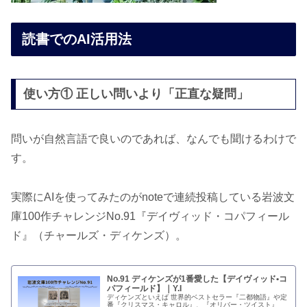
読書でのAI活用法
使い方① 正しい問いより「正直な疑問」
問いが自然言語で良いのであれば、なんでも聞けるわけで
す。
実際にAIを使ってみたのがnoteで連続投稿している岩波文
庫100作チャレンジNo.91『デイヴィッド・コパフィール
ド』（チャールズ・ディケンズ）。
No.91 ディケンズが1番愛した【デイヴィッド•コ
パフィールド】｜Y.I
ディケンズといえば 世界的ベストセラー『二都物語』や定
番『クリスマス・キャロル』、『オリバー・ツイスト』